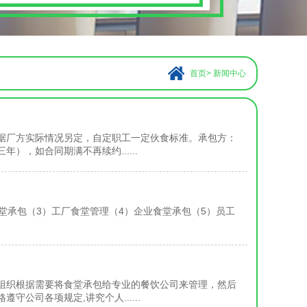
首页
>
新闻中心
据厂方实际情况另定，自定职工一定伙食标准。承包方：
，如合同期满不再续约......
堂承包（3）工厂食堂管理（4）企业食堂承包（5）员工
组织根据需要将食堂承包给专业的餐饮公司来管理，然后
公司各项规定,讲究个人......