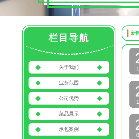
新
栏目导航
关于我们
业务范围
公司优势
菜品展示
承包案例