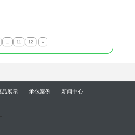
...
11
12
»
菜品展示
承包案例
新闻中心