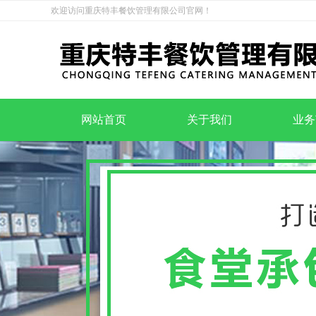
欢迎访问重庆特丰餐饮管理有限公司官网！
网站首页
关于我们
业务