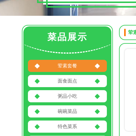
荤
菜品展示
荤素套餐
面食面点
粥品小吃
碗碗菜品
特色菜系